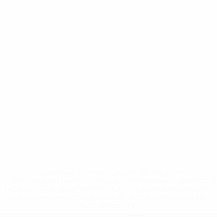
* Suspensa até indicação em contrário. <a
href='https://pt.uefa.com/insideuefa/mediaservices/medi
148df3b7106d-c8b619c60f97-1000--fifa-uefa-suspendem-
equipas-e-seleccoes-russas-de-todas-as-prov/'>Mais
informações</a>