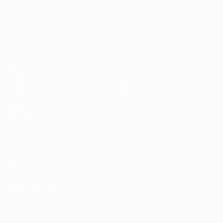
UEFA Nations League
Jogos
Notícias
Sorteios
História
Grupos
Sobre
UEFA.tv
Loja
VISITE
TAMBÉM
UEFA.com
Fundação
UEFA
Loja
MUDAR IDIOMA
Português
English
Français
Deutsch
Русский
Español
Italiano
Português