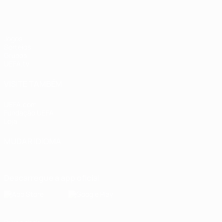
Jogos
Sorteios
Grupos
UEFA.tv
VISITE TAMBÉM
UEFA.com
Fundação UEFA
Loja
MUDAR IDIOMA
Português
English
Français
Deutsch
Русский
Español
Italia
Descarregue a app oficial