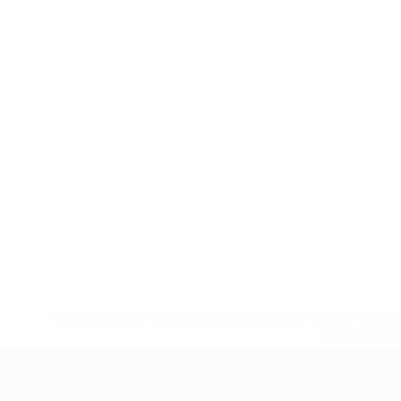
* Suspensa até indicação em contrário. <a href='ht
suspendem-
UEFA Nations League