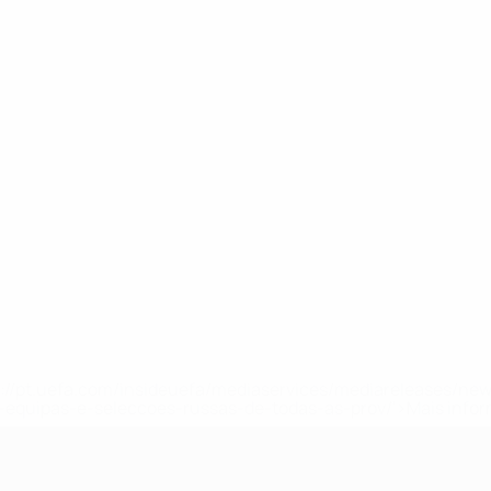
tps://pt.uefa.com/insideuefa/mediaservices/mediareleases/n
equipas-e-seleccoes-russas-de-todas-as-prov/'>Mais info