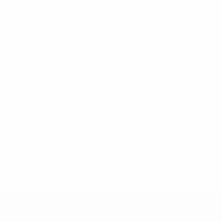
ews/0272-148df3b7106d-c8b619c60f97-1000--fifa-uefa-
rmações</a>