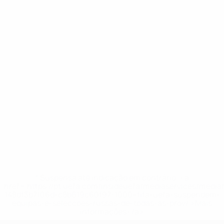
* Suspensa até indicação em contrário. <a
href='https://pt.uefa.com/insideuefa/mediaservices/medi
148df3b7106d-c8b619c60f97-1000--fifa-uefa-suspendem-
equipas-e-seleccoes-russas-de-todas-as-prov/'>Mais
informações</a>