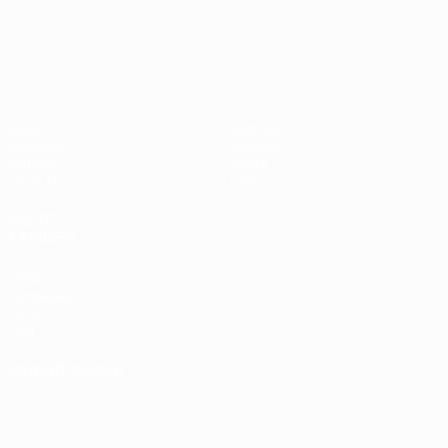
UEFA Nations League
Jogos
Notícias
Sorteios
História
Grupos
Sobre
UEFA.tv
Loja
VISITE
TAMBÉM
UEFA.com
Fundação
UEFA
Loja
MUDAR IDIOMA
Português
English
Français
Deutsch
Русский
Español
Italiano
Português