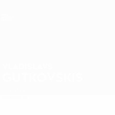
Saltar
para
o
Nations League e Women's EURO
Obtenha
conteúdo
Resultados em directo e estatísticas
principal
UEFA Nations League
VLADISLAVS
Vladislavs Gutkovskis Estatísticas
GUTKOVSKIS
Letónia
Arka
Geral
Notícias