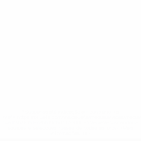
* Suspensa até indicação em contrário. <a
href='https://pt.uefa.com/insideuefa/mediaservices/medi
148df3b7106d-c8b619c60f97-1000--fifa-uefa-suspendem-
equipas-e-seleccoes-russas-de-todas-as-prov/'>Mais
informações</a>