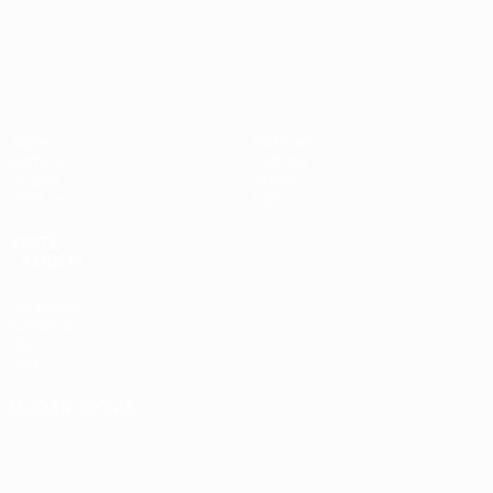
UEFA Nations League
Jogos
Notícias
Sorteios
História
Grupos
Sobre
UEFA.tv
Loja
VISITE
TAMBÉM
UEFA.com
Fundação
UEFA
Loja
MUDAR IDIOMA
Português
English
Français
Deutsch
Русский
Español
Italiano
Português