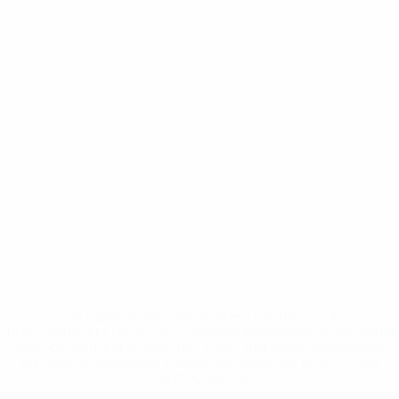
* Suspensa até indicação em contrário. <a
href='https://pt.uefa.com/insideuefa/mediaservices/medi
148df3b7106d-c8b619c60f97-1000--fifa-uefa-suspendem-
equipas-e-seleccoes-russas-de-todas-as-prov/'>Mais
informações</a>