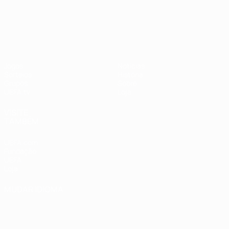
UEFA Nations League
Jogos
Notícias
Sorteios
História
Grupos
Sobre
UEFA.tv
Loja
VISITE
TAMBÉM
UEFA.com
Fundação
UEFA
Loja
MUDAR IDIOMA
Português
English
Français
Deutsch
Русский
Español
Italiano
Português