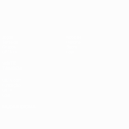
UEFA Nations League
Jogos
Notícias
Sorteios
História
Grupos
Sobre
UEFA.tv
Loja
VISITE
TAMBÉM
UEFA.com
Fundação
UEFA
Loja
MUDAR IDIOMA
Português
English
Français
Deutsch
Русский
Español
Italiano
Português