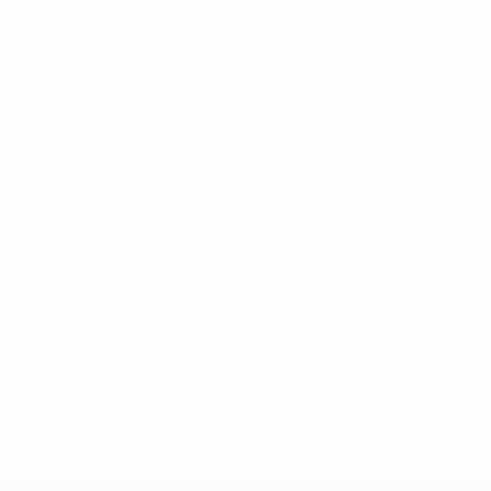
* Suspensa até indicação em contrário. <a
href='https://pt.uefa.com/insideuefa/mediaservices/medi
148df3b7106d-c8b619c60f97-1000--fifa-uefa-suspendem-
equipas-e-seleccoes-russas-de-todas-as-prov/'>Mais
informações</a>