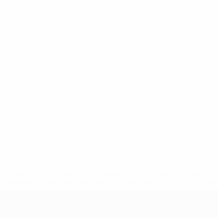
tps://pt.uefa.com/insideuefa/mediaservices/mediareleases/n
equipas-e-seleccoes-russas-de-todas-as-prov/'>Mais info