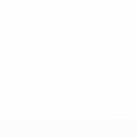
* Suspensa até indicação em contrário. <a href='ht
suspendem-
UEFA Nations League