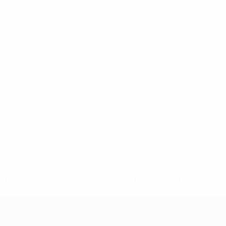
ews/0272-148df3b7106d-c8b619c60f97-1000--fifa-uefa-
rmações</a>