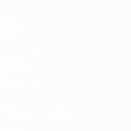
Jogos
Sorteios
Grupos
UEFA.tv
VISITE TAMBÉM
UEFA.com
Fundação UEFA
Loja
MUDAR IDIOMA
Português
English
Français
Deutsch
Русский
Español
Italia
Descarregue a app oficial