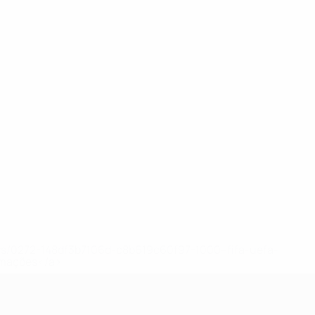
ews/0272-148df3b7106d-c8b619c60f97-1000--fifa-uefa-
rmações</a>