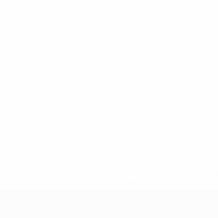
tps://pt.uefa.com/insideuefa/mediaservices/mediareleases/n
equipas-e-seleccoes-russas-de-todas-as-prov/'>Mais info