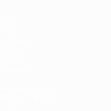
Jogos
Sorteios
Grupos
UEFA.tv
VISITE TAMBÉM
UEFA.com
Fundação UEFA
Loja
MUDAR IDIOMA
Português
English
Français
Deutsch
Русский
Español
Italia
Descarregue a app oficial