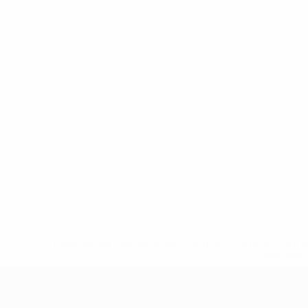
* Suspensa até indicação em contrário. <a href='ht
suspendem-
UEFA Nations League