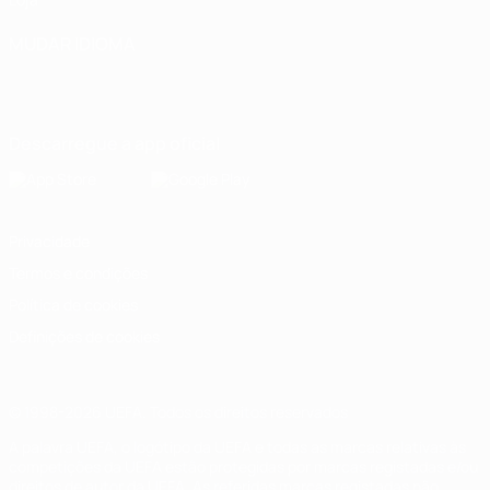
MUDAR IDIOMA
Português
English
Français
Deutsch
Русский
Español
Italiano
Português
Descarregue a app oficial
Privacidade
Termos e condições
Política de cookies
Definições de cookies
© 1998-2026 UEFA. Todos os direitos reservados
A palavra UEFA, o logótipo da UEFA e todas as marcas relativas às
competições da UEFA estão protegidas por marcas registadas e/ou
direitos de autor da UEFA. As referidas marcas registadas não