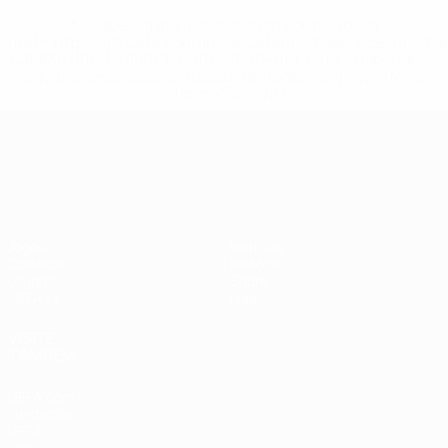
* Suspensa até indicação em contrário. <a
href='https://pt.uefa.com/insideuefa/mediaservices/medi
148df3b7106d-c8b619c60f97-1000--fifa-uefa-suspendem-
equipas-e-seleccoes-russas-de-todas-as-prov/'>Mais
informações</a>
UEFA Nations League
Jogos
Notícias
Sorteios
História
Grupos
Sobre
UEFA.tv
Loja
VISITE
TAMBÉM
UEFA.com
Fundação
UEFA
Loja