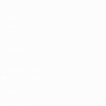
UEFA.tv
Loja
VISITE
TAMBÉM
UEFA.com
Fundação
UEFA
Loja
MUDAR IDIOMA
Português
English
Français
Deutsch
Русский
Español
Italiano
Português
Descarregue a app oficial
Privacidade
Termos e condições
Política de cookies