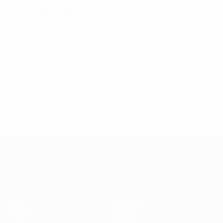
13 novembro 2026
* Suspensa até indicação em contrário. <a
href='https://pt.uefa.com/insideuefa/mediaservices/medi
148df3b7106d-c8b619c60f97-1000--fifa-uefa-suspendem-
equipas-e-seleccoes-russas-de-todas-as-prov/'>Mais
informações</a>
UEFA Nations League
Jogos
Notícias
Sorteios
História
Grupos
Sobre