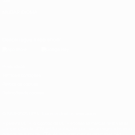
MUDAR IDIOMA
Português
English
Français
Deutsch
Русский
Español
Italiano
Português
Descarregue a app oficial
Privacidade
Termos e condições
Política de cookies
Definições de cookies
© 1998-2026 UEFA. Todos os direitos reservados
A palavra UEFA, o logótipo da UEFA e todas as marcas relativas às
competições da UEFA estão protegidas por marcas registadas e/ou
direitos de autor da UEFA. As referidas marcas registadas não