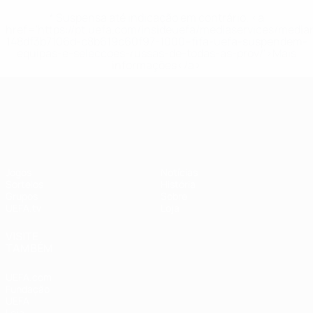
* Suspensa até indicação em contrário. <a
href='https://pt.uefa.com/insideuefa/mediaservices/medi
148df3b7106d-c8b619c60f97-1000--fifa-uefa-suspendem-
equipas-e-seleccoes-russas-de-todas-as-prov/'>Mais
informações</a>
UEFA Nations League
Jogos
Notícias
Sorteios
História
Grupos
Sobre
UEFA.tv
Loja
VISITE
TAMBÉM
UEFA.com
Fundação
UEFA
Loja