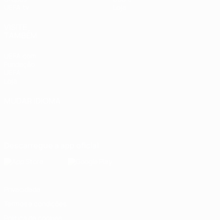
UEFA.tv
Loja
VISITE
TAMBÉM
UEFA.com
Fundação
UEFA
Loja
MUDAR IDIOMA
Português
English
Français
Deutsch
Русский
Español
Italiano
Português
Descarregue a app oficial
Privacidade
Termos e condições
Política de cookies