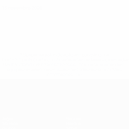
13 novembro 2026
* Suspensa até indicação em contrário. <a
href='https://pt.uefa.com/insideuefa/mediaservices/medi
148df3b7106d-c8b619c60f97-1000--fifa-uefa-suspendem-
equipas-e-seleccoes-russas-de-todas-as-prov/'>Mais
informações</a>
UEFA Nations League
Jogos
Notícias
Sorteios
História
Grupos
Sobre