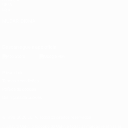
UEFA
Loja
MUDAR IDIOMA
Português
English
Français
Deutsch
Русский
Español
Italiano
Português
Descarregue a app oficial
Privacidade
Termos e condições
Política de cookies
Definições de cookies
© 1998-2026 UEFA. Todos os direitos reservados
A palavra UEFA, o logótipo da UEFA e todas as marcas relativas às