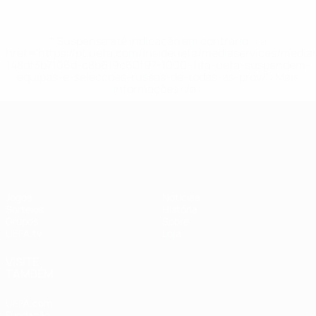
* Suspensa até indicação em contrário. <a
href='https://pt.uefa.com/insideuefa/mediaservices/medi
148df3b7106d-c8b619c60f97-1000--fifa-uefa-suspendem-
equipas-e-seleccoes-russas-de-todas-as-prov/'>Mais
informações</a>
UEFA Nations League
Jogos
Notícias
Sorteios
História
Grupos
Sobre
UEFA.tv
Loja
VISITE
TAMBÉM
UEFA.com
Fundação