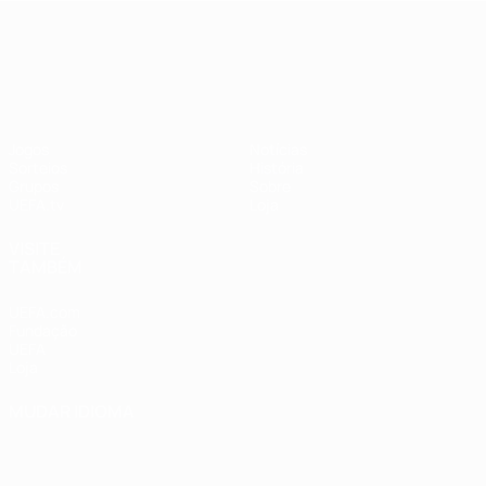
UEFA Nations League
Jogos
Notícias
Sorteios
História
Grupos
Sobre
UEFA.tv
Loja
VISITE
TAMBÉM
UEFA.com
Fundação
UEFA
Loja
MUDAR IDIOMA
Português
English
Français
Deutsch
Русский
Español
Italiano
Português