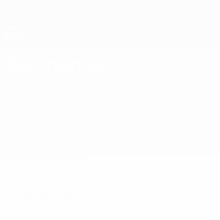
Saltar
para
o
Nations League e Women's EURO
Obtenha
conteúdo
Resultados em directo e estatísticas
principal
UEFA Nations League
Alemanha
Alemanha Estat. UEFA Nations League 2027
Liga
Geral
Jogos
Estat.
Equipa
* Suspensa até indicação em contrário. <a
href='https://pt.uefa.com/insideuefa/mediaservices/medi
148df3b7106d-c8b619c60f97-1000--fifa-uefa-suspendem-
equipas-e-seleccoes-russas-de-todas-as-prov/'>Mais
informações</a>