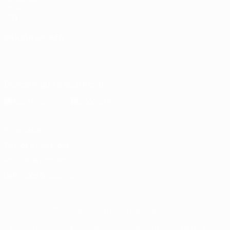
UEFA
Loja
MUDAR IDIOMA
Português
English
Français
Deutsch
Русский
Español
Italiano
Português
Descarregue a app oficial
Privacidade
Termos e condições
Política de cookies
Definições de cookies
© 1998-2026 UEFA. Todos os direitos reservados
A palavra UEFA, o logótipo da UEFA e todas as marcas relativas às