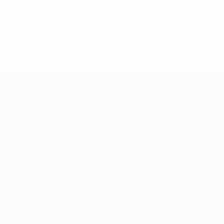
* Suspensa até indicação em contrário. <a
href='https://pt.uefa.com/insideuefa/mediaservices/medi
148df3b7106d-c8b619c60f97-1000--fifa-uefa-suspendem-
equipas-e-seleccoes-russas-de-todas-as-prov/'>Mais
informações</a>
UEFA Nations League
Jogos
Notícias
Sorteios
História
Grupos
Sobre
UEFA.tv
Loja
VISITE
TAMBÉM
UEFA.com
Fundação