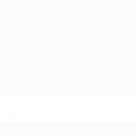
Obtenha
ews/0272-148df3b7106d-c8b619c60f97-1000--fifa-uefa-
rmações</a>