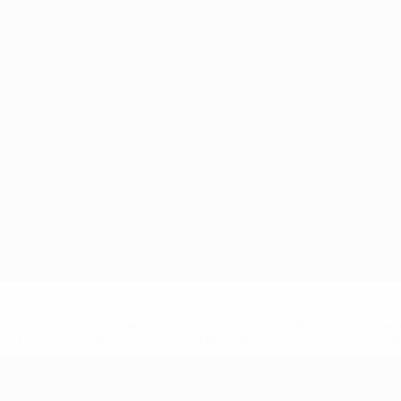
tps://pt.uefa.com/insideuefa/mediaservices/mediareleases/n
equipas-e-seleccoes-russas-de-todas-as-prov/'>Mais info