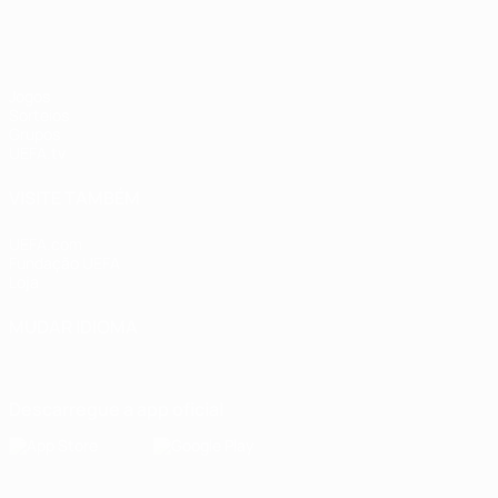
Jogos
Sorteios
Grupos
UEFA.tv
VISITE TAMBÉM
UEFA.com
Fundação UEFA
Loja
MUDAR IDIOMA
Português
English
Français
Deutsch
Русский
Español
Italia
Descarregue a app oficial