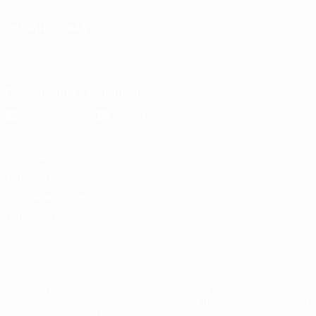
MUDAR IDIOMA
Português
English
Français
Deutsch
Русский
Español
Italiano
Português
Descarregue a app oficial
Privacidade
Termos e condições
Política de cookies
Definições de cookies
© 1998-2026 UEFA. Todos os direitos reservados
A palavra UEFA, o logótipo da UEFA e todas as marcas relativas às
competições da UEFA estão protegidas por marcas registadas e/ou
direitos de autor da UEFA. As referidas marcas registadas não