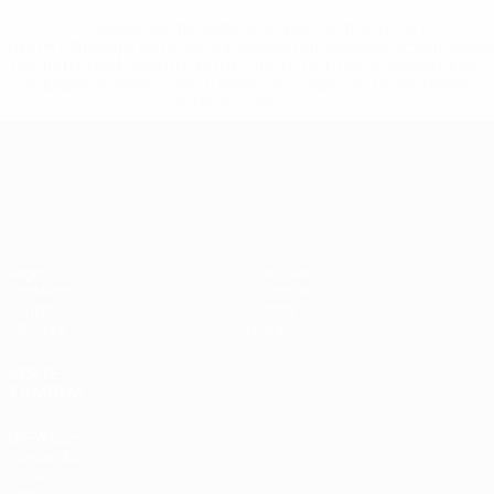
* Suspensa até indicação em contrário. <a
href='https://pt.uefa.com/insideuefa/mediaservices/medi
148df3b7106d-c8b619c60f97-1000--fifa-uefa-suspendem-
equipas-e-seleccoes-russas-de-todas-as-prov/'>Mais
informações</a>
UEFA Nations League
Jogos
Notícias
Sorteios
História
Grupos
Sobre
UEFA.tv
Loja
VISITE
TAMBÉM
UEFA.com
Fundação
UEFA
Loja