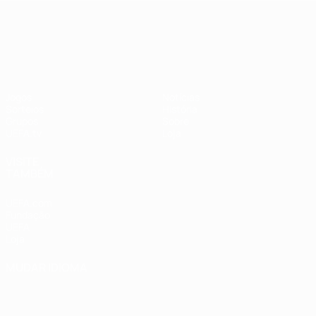
UEFA Nations League
Jogos
Notícias
Sorteios
História
Grupos
Sobre
UEFA.tv
Loja
VISITE
TAMBÉM
UEFA.com
Fundação
UEFA
Loja
MUDAR IDIOMA
Português
English
Français
Deutsch
Русский
Español
Italiano
Português