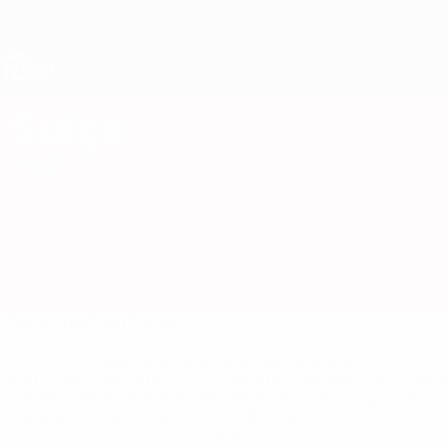
Saltar
para
o
Nations League e Women's EURO
Obtenha
conteúdo
Resultados em directo e estatísticas
principal
UEFA Nations League
Suíça
Suíça Estat. UEFA Nations League 2027
Liga
Geral
Jogos
Estat.
Equipa
* Suspensa até indicação em contrário. <a
href='https://pt.uefa.com/insideuefa/mediaservices/medi
148df3b7106d-c8b619c60f97-1000--fifa-uefa-suspendem-
equipas-e-seleccoes-russas-de-todas-as-prov/'>Mais
informações</a>