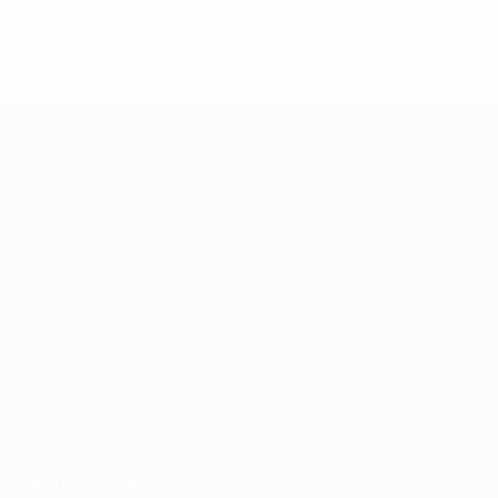
* Suspensa até indicação em contrário. <a href='ht
suspendem-
UEFA Nations League
Jogos
Sorteios
Grupos
UEFA.tv
VISITE TAMBÉM
UEFA.com
Fundação UEFA
Loja
MUDAR IDIOMA