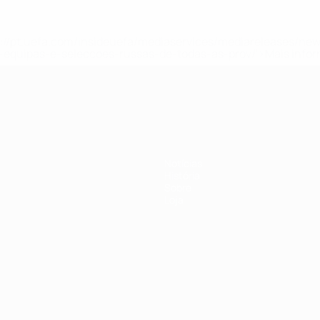
tps://pt.uefa.com/insideuefa/mediaservices/mediareleases/n
equipas-e-seleccoes-russas-de-todas-as-prov/'>Mais info
Notícias
História
Sobre
Loja