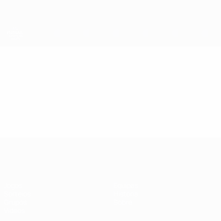
Saltar
para
o
conteúdo
principal
UEFA Futsal Champions League
Vídeos
Resumos
UEFA Futsal Champions League
Jogos
Equipas
Sorteios
História
Grupos
Sobre
Vídeos