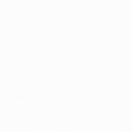
SITES' DA
REDE UEFA
UEFA.com
Fundação
UEFA
MUDAR IDIOMA
Português
English
Français
Deutsch
Русский
Español
Italiano
Português
Privacidade
Termos e condições
Política de cookies
Definições de cookies
© 1998-2026 UEFA. Todos os direitos reservados
A palavra UEFA, o logótipo da UEFA e todas as marcas relativas às