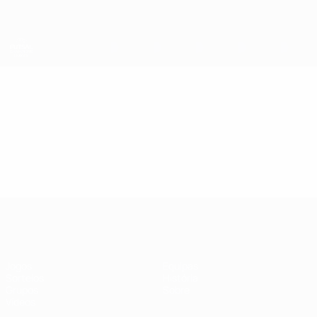
Saltar
para
o
conteúdo
principal
UEFA Futsal Champions League
Vídeos
Destaques
UEFA Futsal Champions League
Jogos
Equipas
Sorteios
História
Grupos
Sobre
Vídeos