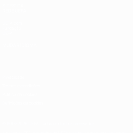
SITES' DA
REDE UEFA
UEFA.com
Fundação
UEFA
MUDAR IDIOMA
Português
English
Français
Deutsch
Русский
Español
Italiano
Português
Privacidade
Termos e condições
Política de cookies
Definições de cookies
© 1998-2026 UEFA. Todos os direitos reservados
A palavra UEFA, o logótipo da UEFA e todas as marcas relativas às