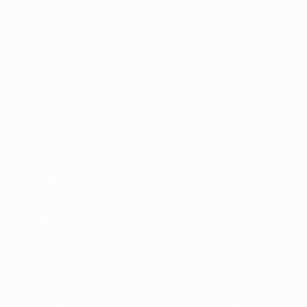
SITES' DA
REDE UEFA
UEFA.com
Fundação
UEFA
MUDAR IDIOMA
Português
English
Français
Deutsch
Русский
Español
Italiano
Português
Privacidade
Termos e condições
Política de cookies
Definições de cookies
© 1998-2026 UEFA. Todos os direitos reservados
A palavra UEFA, o logótipo da UEFA e todas as marcas relativas às