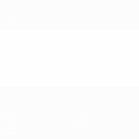
Saltar
para
o
conteúdo
principal
UEFA Futsal Champions League
Vídeos
Destaques
UEFA Futsal Champions League
Jogos
Equipas
Sorteios
História
Grupos
Sobre
Vídeos