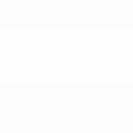
Saltar
para
o
conteúdo
principal
UEFA Futsal Champions League
Vídeos
Destaques
UEFA Futsal Champions League
Jogos
Equipas
Sorteios
História
Grupos
Sobre
Vídeos