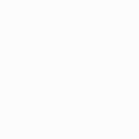
SITES' DA
REDE UEFA
UEFA.com
Fundação
UEFA
MUDAR IDIOMA
Português
English
Français
Deutsch
Русский
Español
Italiano
Português
Privacidade
Termos e condições
Política de cookies
Definições de cookies
© 1998-2026 UEFA. Todos os direitos reservados
A palavra UEFA, o logótipo da UEFA e todas as marcas relativas às