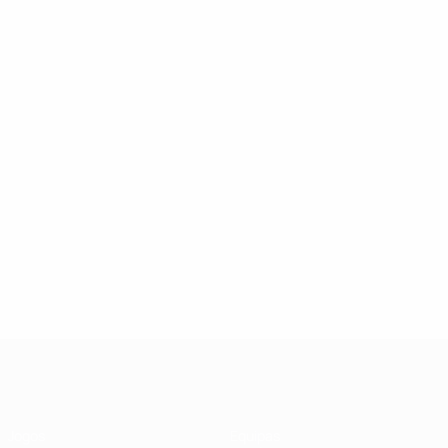
UEFA Futsal Champions League
Jogos
Equipas