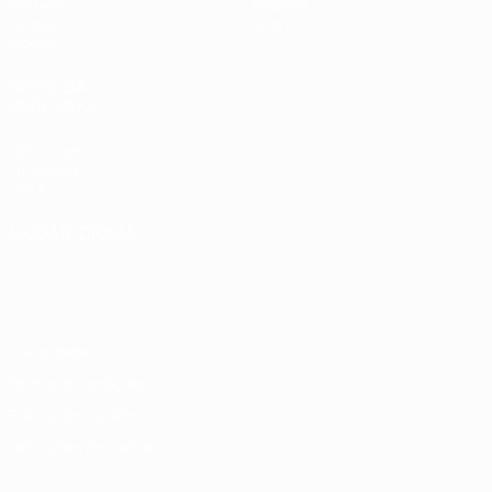
Sorteios
História
Grupos
Sobre
Vídeos
SITES' DA
REDE UEFA
UEFA.com
Fundação
UEFA
MUDAR IDIOMA
Português
English
Français
Deutsch
Русский
Español
Italiano
Português
Privacidade
Termos e condições
Política de cookies
Definições de cookies