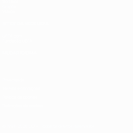
Sorteios
Grupos
Vídeos
SITES' DA REDE UEFA
UEFA.com
Fundação UEFA
MUDAR IDIOMA
Português
English
Français
Deutsch
Русский
Español
Italia
Privacidade
Termos e condições
Política de cookies
Definições de cookies
© 1998-2026 UEFA. Todos os direitos reservados