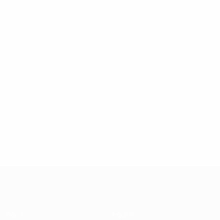
UEFA Futsal Champions League
Jogos
Equipas