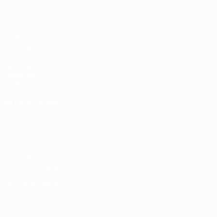
Sorteios
História
Grupos
Sobre
Vídeos
SITES' DA
REDE UEFA
UEFA.com
Fundação
UEFA
MUDAR IDIOMA
Português
English
Français
Deutsch
Русский
Español
Italiano
Português
Privacidade
Termos e condições
Política de cookies
Definições de cookies