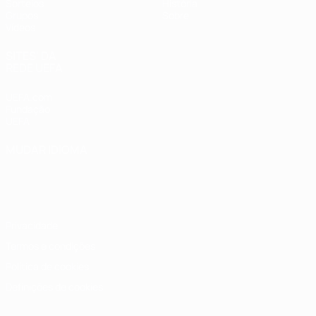
Sorteios
História
Grupos
Sobre
Vídeos
SITES' DA
REDE UEFA
UEFA.com
Fundação
UEFA
MUDAR IDIOMA
Português
English
Français
Deutsch
Русский
Español
Italiano
Português
Privacidade
Termos e condições
Política de cookies
Definições de cookies