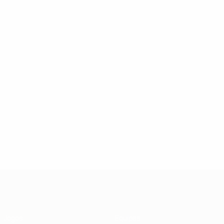
UEFA Futsal Champions League
Jogos
Equipas