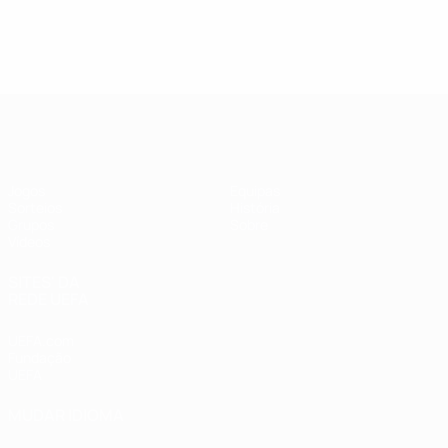
UEFA Futsal Champions League
Jogos
Equipas
Sorteios
História
Grupos
Sobre
Vídeos
SITES' DA
REDE UEFA
UEFA.com
Fundação
UEFA
MUDAR IDIOMA
Português
English
Français
Deutsch
Русский
Español