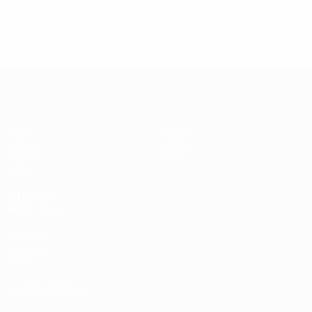
UEFA Futsal Champions League
Jogos
Equipas
Sorteios
História
Grupos
Sobre
Vídeos
SITES' DA
REDE UEFA
UEFA.com
Fundação
UEFA
MUDAR IDIOMA
Português
English
Français
Deutsch
Русский
Español