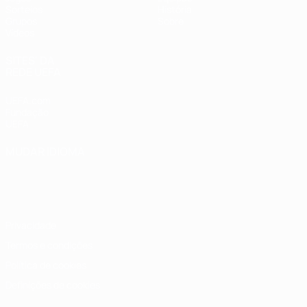
Sorteios
História
Grupos
Sobre
Vídeos
SITES' DA
REDE UEFA
UEFA.com
Fundação
UEFA
MUDAR IDIOMA
Português
English
Français
Deutsch
Русский
Español
Italiano
Português
Privacidade
Termos e condições
Política de cookies
Definições de cookies