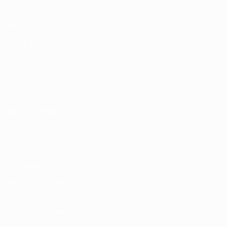
Sorteios
História
Grupos
Sobre
Vídeos
SITES' DA
REDE UEFA
UEFA.com
Fundação
UEFA
MUDAR IDIOMA
Português
English
Français
Deutsch
Русский
Español
Italiano
Português
Privacidade
Termos e condições
Política de cookies
Definições de cookies