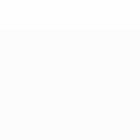
UEFA Futsal Champions League
Jogos
Equipas
Sorteios
História
Grupos
Sobre
Vídeos
SITES' DA
REDE UEFA
UEFA.com
Fundação
UEFA
MUDAR IDIOMA
Português
English
Français
Deutsch
Русский
Español