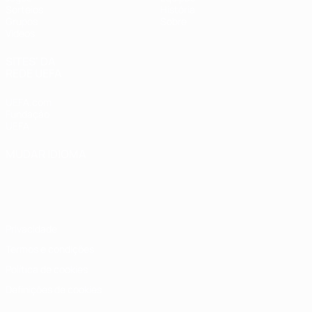
Sorteios
História
Grupos
Sobre
Vídeos
SITES' DA
REDE UEFA
UEFA.com
Fundação
UEFA
MUDAR IDIOMA
Português
English
Français
Deutsch
Русский
Español
Italiano
Português
Privacidade
Termos e condições
Política de cookies
Definições de cookies