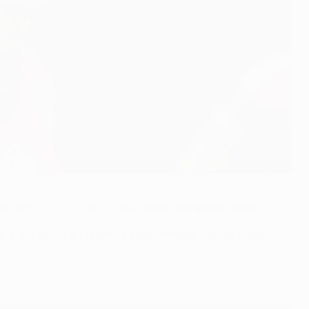
res da
UEFA Europa League
, com sete golos cada.
 a dupla John McGinn e Ollie Watkins (Aston Villa),