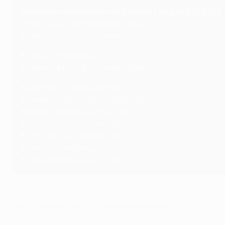
Melhores marcadores da Europa League 2025/26
7
Igor Jesus (Nottingham Forest)
7
Petar Stanić (Ludogorets)
6
Antony (Real Betis)
6
Kerem Aktürkoğlu (Fenerbahçe)
5
Dion Beljo (GNK Dinamo)
5
Federico Bernardeschi (Bologna)
5
Bilal El Khannouss (Stuttgart)
5
Vincenzo Grifo (Freiburg)
5
John McGinn (Aston Villa)
5
Williot Swedberg (Celta)
5
Ollie Watkins (Aston Villa
Lista completa dos melhores marcadores