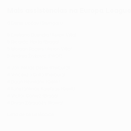
Mais assistências na Europa Leagu
6
Denis Undav (Stuttgart)
5
Emiliano Buendía (Aston Villa)
5
Ricardo Horta (Braga)
5
Morgan Rogers (Aston Villa)
5
Andrija Živković (PAOK)
4
Jan-Niklas Beste (Freiburg)
4
Vincenzo Grifo (Freiburg)
4
Daan Heymans (Genk)
4
Konstantinos Karetsas (Genk)
4
Víctor Gómez (Braga)
4
Bryan Zaragoza (Roma)
Lista de assistências