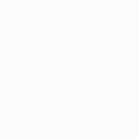
inal)