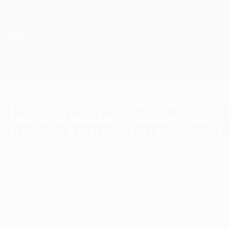
Saltar
para
o
App oficial da UEFA Europa League
conteúdo
Resultados em directo e estatísticas
principal
UEFA Europa League
Melhores marcadores de
Bruno Fernandes, Luka
terça-feira, 19 de maio de 2026
Pierre-Emerick Aubameyang estabeleceu um n
impressionante marca de Radamel Falcao.
UEEC 16x9 Dirty