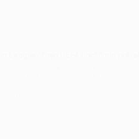
 UEFA?
 League/Taça UEFA (incluindo pré-el
 conhecida como Taça UEFA. Quando a história das duas c
 em primeiro lugar, superando por pouco Aubameyang no r
elona, Marselha)
c)