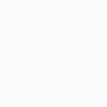
Melhores marcadores da Taça UEFA (
Dos 40 golos de Larsson na Taça UEFA e na UEFA Europ
Celtic e no Helsingborg fizeram dele o melhor marcador
37
Henrik Larsson (Feyenoord, Celtic, Helsingborg)
29
Dieter Müller (Colónia, Estugarda, Bordéus)
27
Shota Arveladze (Dínamo Tbilissi, Trabzonspor, Ajax,
25
Alessandro Altobelli (Inter, Juventus)
23
Jupp Heynckes (Mönchengladbach)
Melhores marcadores da UEFA Europa
Uma forma rápida de entrar na lista dos melhores ma
Radamel Falcao pelo Porto em 2010/11, que continuam 
Europa League, com 12 na época seguinte pelo Atlético