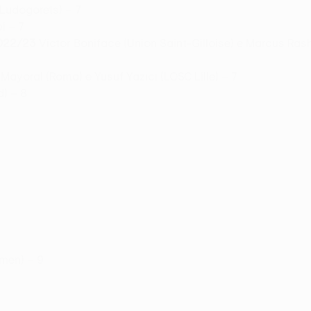
(Ludogorets) – 7
i – 7
022/23
Victor Boniface (Union Saint-Gilloise) e Marcus Ras
a Mayoral (Roma) e Yusuf Yazıcı (LOSC Lille) – 7
) – 8
emen) – 9