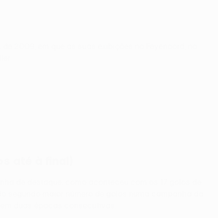
 de 2009, em que as suas exibições no Feyenoord, no
ler.
 até à final)
anha de destaque, como aconteceu com os 17 golos de
de do segundo maior número de golos numa campanha da
r em duas épocas consecutivas.