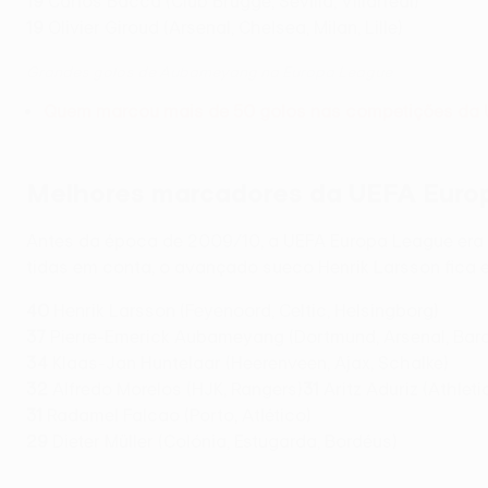
19
Carlos Bacca (Club Brugge, Sevilla, Villarreal)
19
Olivier Giroud (Arsenal, Chelsea, Milan, Lille)
Grandes golos de Aubameyang na Europa League
Quem marcou mais de 50 golos nas competições da
Melhores marcadores da UEFA Europa
Antes da época de 2009/10, a UEFA Europa League era
tidas em conta, o avançado sueco Henrik Larsson fica
40
Henrik Larsson (Feyenoord, Celtic, Helsingborg)
37
Pierre-Emerick Aubameyang (Dortmund, Arsenal, Barc
34
Klaas-Jan Huntelaar (Heerenveen, Ajax, Schalke)
32
Alfredo Morelos (HJK, Rangers)
31
Aritz Aduriz (Athleti
31
Radamel Falcao (Porto, Atlético)
29
Dieter Müller (Colónia, Estugarda, Bordéus)