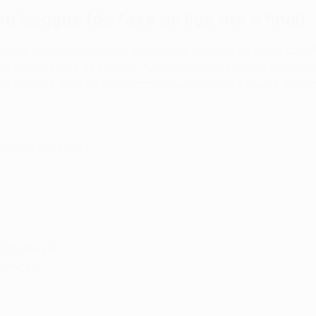
League (da fase de liga até à final)
League tem contado com alguns dos maiores talentos do fu
es marcadores de sempre. Após um longo período no topo da
ameyang, com a classificação de todos os tempos a ver a
elona, Marseille)
Hoffenheim)
rbahçe)