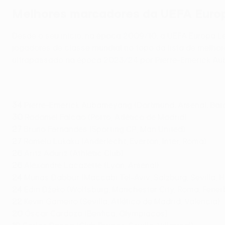
Melhores marcadores da UEFA Europa 
Desde o seu início, na época 2009/10, a UEFA Europa 
jogadores de classe mundial no topo da lista de melhor
ultrapassado na época 2023/24 por Pierre-Emerick Aub
34
Pierre-Emerick Aubameyang (Dortmund, Arsenal, Barc
30
Radamel Falcao (Porto, Atlético de Madrid)
27
Bruno Fernandes (Sporting CP, Man United)
27
Romelu Lukaku (Anderlecht, Everton, Inter, Roma)
26
Aritz Aduriz (Athletic Club)
26
Alexandre Lacazette (Lyon, Arsenal)
24
Munas Dabbur (Maccabi Tel-Aviv, Salzburg, Sevilla, 
24
Edin Džeko (Wolfsburg, Manchester City, Roma, Fene
22
Kevin Gameiro (Sevilla, Atlético de Madrid, Valencia)
20
Óscar Cardozo (Benfica, Olympiacos)