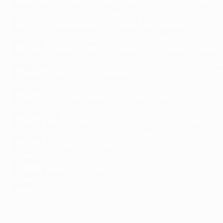
2025/26
Igor Jesus (Nottingham Forest) e Petar Stanić 
2024/25
Bruno Fernandes, Kasper Høgh e Ayoub El Kaab
2023/24
Pierre-Emerick Aubameyang (Marselha) – 10
2
2021/22
James Tavernier (Rangers) – 7
2020/21
Gerard Moreno (Villarreal), Pizzi (Benfica), Borj
2019/20
Bruno Fernandes (Sporting e Manchester United
2018/19
Olivier Giroud (Chelsea) – 11
2017/18
Ciro Immobile (Lazio), Aritz Aduriz (Athletic) – 8
2016/17
Edin Džeko (Roma) e Giuliano (Zenit) – 8
2015/16
Aritz Aduriz (Athletic) – 10
2014/15
Alan (Salzburgo) e Romelu Lukaku (Everton) – 8
2013/14
Jonathan Soriano (Salzburgo) – 8
2012/13
Libor Kozák (Lazio) – 8
2011/12
Radamel Falcao (Atlético) – 12
2010/11
Radamel Falcao (Porto) – 17
2009/10
Óscar Cardozo (Benfica) e Claudio Pizarro (Br