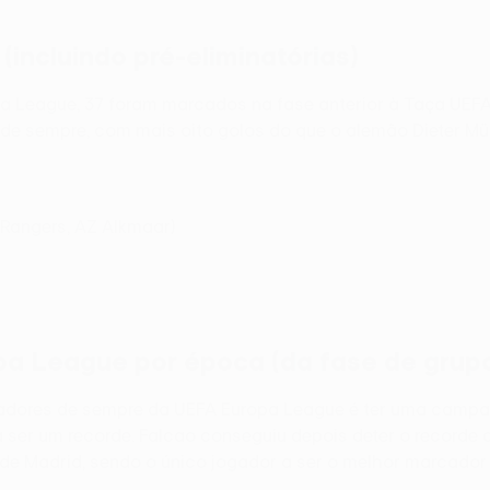
incluindo pré-eliminatórias)
a League, 37 foram marcados na fase anterior à Taça UEFA
 de sempre, com mais oito golos do que o alemão Dieter Mül
 Rangers, AZ Alkmaar)
 League por época (da fase de grupos
rcadores de sempre da UEFA Europa League é ter uma camp
a ser um recorde. Falcao conseguiu depois deter o recor
 de Madrid, sendo o único jogador a ser o melhor marcado