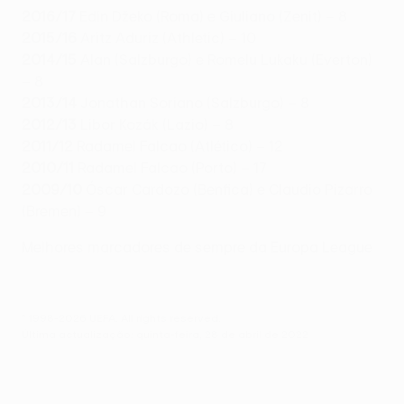
2016/17
Edin Džeko (Roma) e Giuliano (Zenit) – 8
2015/16
Aritz Aduriz (Athletic) – 10
2014/15
Alan (Salzburgo) e Romelu Lukaku (Everton)
– 8
2013/14
Jonathan Soriano (Salzburgo) – 8
2012/13
Libor Kozák (Lazio) – 8
2011/12
Radamel Falcao (Atlético) – 12
2010/11
Radamel Falcao (Porto) – 17
2009/10
Óscar Cardozo (Benfica) e Claudio Pizarro
(Bremen) – 9
Melhores marcadores de sempre da Europa League
© 1998-2026 UEFA. All rights reserved.
Última actualização: quinta-feira, 28 de abril de 2022