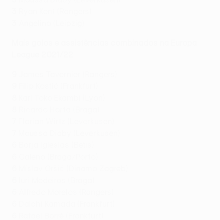
3
Ryan Kent (Rangers)
3
Angeliño (Leipzig)
Mais golos e assistências combinados na Europa
League 2021/22
9
James Tavernier (Rangers)
9
Filip Kostić (Frankfurt)
8
Karl Toko Ekambi (Lyon)
8
Ricardo Horta (Braga)
7
Florian Wirtz (Leverkusen)
7
Moussa Diaby (Leverkusen)
6
Borja Iglesias (Betis)
6
Galeno (Braga/Porto)
6
Mislav Oršić (Dínamo Zagreb)
6
Iuri Medeiros (Braga)
6
Alfredo Morelos (Rangers)
6
Daichi Kamada (Frankfurt)
6
Rafael Borré (Frankfurt)