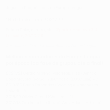
Jogue no Prognósticos da Europa League
"Hat-tricks" em 2021/22
Patson Daka, quatro golos (
Spartak Moscovo 3-4
Leicester
, 20/10/21
)
Daka marca o "hat-trick" mais rápido na Europa League
Melhores marcadores da Europa League
por época (da fase de grupos até à final)
2020/21
Gerard Moreno (Villarreal), Pizzi (Benfica),
Borja Mayoral (Roma), Yusuf Yazıcı (LOSC Lille) – 7
2019/20
Bruno Fernandes (Sporting e Manchester
United) – 8
2018/19
Olivier Giroud (Chelsea) – 11
2017/18
Ciro Immobile (Lazio), Aritz Aduriz (Athletic)
– 8