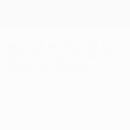
Saltar
para
o
App oficial da UEFA Europa League
Obtenha
conteúdo
Resultados em directo e estatísticas
principal
UEFA Europa League
Melhor marcador da
Europa League 2021/22:
James Tavernier
quinta-feira, 28 de abril de 2022
O lateral-direito do Rangers foi o melhor
marcador da presente edição da prova.
Confira os goleadores e jogadores com
mais assistências.