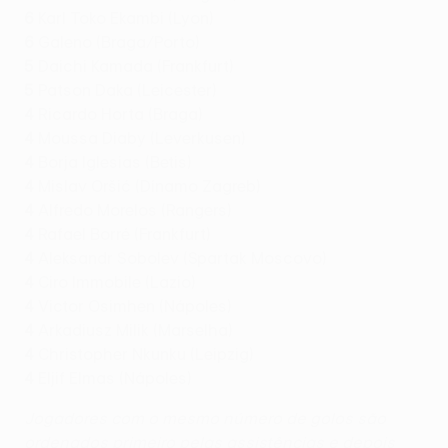
6
Karl Toko Ekambi (Lyon)
6
Galeno (Braga/Porto)
5
Daichi Kamada (Frankfurt)
5
Patson Daka (Leicester)
4
Ricardo Horta (Braga)
4
Moussa Diaby (Leverkusen)
4
Borja Iglesias (Betis)
4
Mislav Oršić (Dínamo Zagreb)
4
Alfredo Morelos (Rangers)
4
Rafael Borré (Frankfurt)
4
Aleksandr Sobolev (Spartak Moscovo)
4
Ciro Immobile (Lazio)
4
Victor Osimhen (Nápoles)
4
Arkadiusz Milik (Marselha)
4
Christopher Nkunku (Leipzig)
4
Eljif Elmas (Nápoles)
Jogadores com o mesmo número de golos são
ordenados primeiro pelas assistências e depois