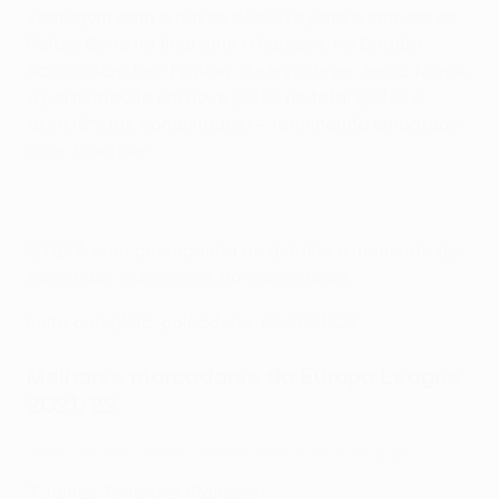
vantagem com o passe decisivo para o empate de
Rafael Borré na final ante o Rangers, no Estadio
Ramón Sánchez-Pizjuán. O sérvio teve, dessa forma,
a participação em nove golos no total (golos e
assistências combinados) – terminando empatado
com Tavernier.
O UEFA.com acompanha ao detalhe o momento de
forma dos goleadores da competição.
Lista completa: goleadores de 2021/22
Melhores marcadores da Europa League
2021/22
Todos os golos de Karl Toko Ekambi na fase de grupos
7
James Tavernier (Rangers)