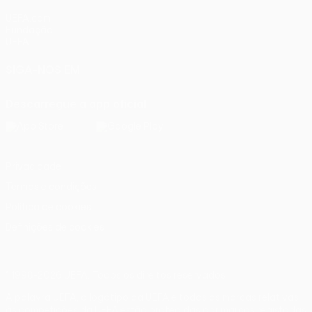
UEFA.com
Fundação
UEFA
SIGA-NOS EM
Descarregue a app oficial
Privacidade
Termos e condições
Política de cookies
Definições de cookies
© 1998-2026 UEFA. Todos os direitos reservados
A palavra UEFA, o logótipo da UEFA e todas as marcas relativas
às competições da UEFA estão protegidas por marcas registadas