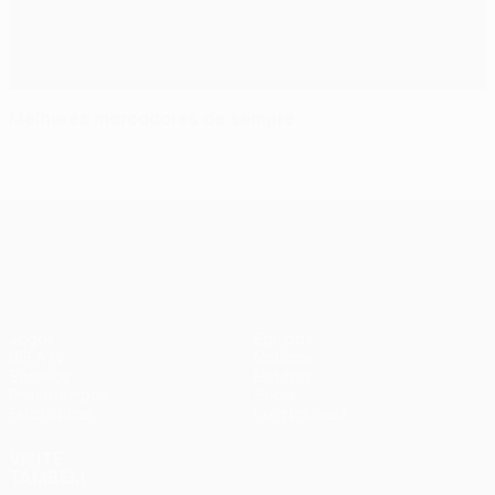
Melhores marcadores de sempre
UEFA Europa League
Jogos
Equipas
UEFA.tv
Notícias
Sorteios
História
Passatempos
Sobre
Estatísticas
Loja (clubes)
VISITE
TAMBÉM