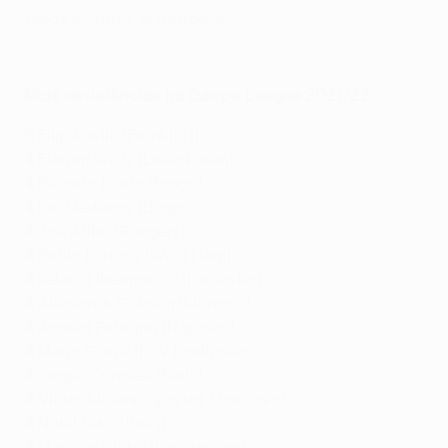
pelos minutos disputados.
Todos os golos de Galeno na fase de grupos
Mais assistências na Europa League 2021/22
6
Filip Kostić (Frankfurt)
4
Florian Wirtz (Leverkusen)
4
Ricardo Horta (Braga)
4
Iuri Medeiros (Braga)
3
Joe Aribo (Rangers)
3
Pablo Fornals (West Ham)
3
Kelechi Iheanacho (Leicester)
3
Aleksandr Golovin (Mónaco)
3
Andrea Petagna (Nápoles)
3
Mario Götze (PSV Eindhoven)
3
Sergio Canales (Betis)
3
Victor Moses (Spartak Moscovo)
3
Nabil Fekir (Betis)
3
Moussa Diaby (Leverkusen)