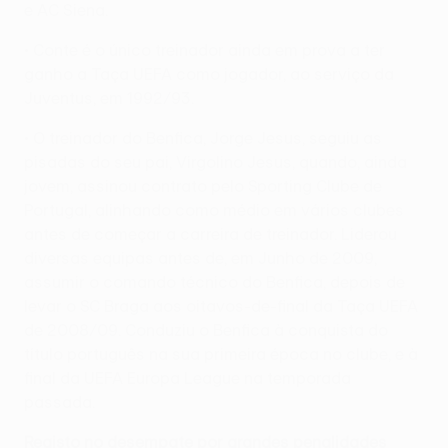
e AC Siena.
• Conte é o único treinador ainda em prova a ter
ganho a Taça UEFA como jogador, ao serviço da
Juventus, em 1992/93.
• O treinador do Benfica, Jorge Jesus, seguiu as
pisadas do seu pai, Virgolino Jesus, quando, ainda
jovem, assinou contrato pelo Sporting Clube de
Portugal, alinhando como médio em vários clubes
antes de começar a carreira de treinador. Liderou
diversas equipas antes de, em Junho de 2009,
assumir o comando técnico do Benfica, depois de
levar o SC Braga aos oitavos-de-final da Taça UEFA
de 2008/09. Conduziu o Benfica à conquista do
título português na sua primeira época no clube, e à
final da UEFA Europa League na temporada
passada.
Registo no desempate por grandes penalidades