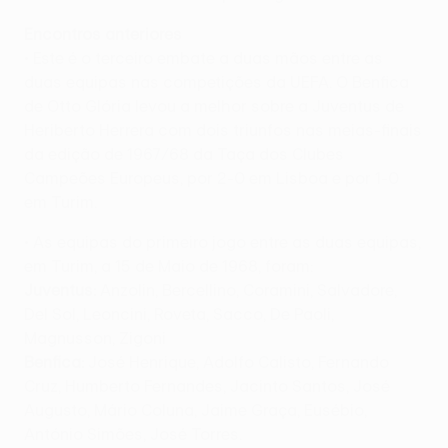
Encontros anteriores
• Este é o terceiro embate a duas mãos entre as
duas equipas nas competições da UEFA. O Benfica
de Otto Glória levou a melhor sobre a Juventus de
Heriberto Herrera com dois triunfos nas meias-finais
da edição de 1967/68 da Taça dos Clubes
Campeões Europeus, por 2-0 em Lisboa e por 1-0
em Turim.
• As equipas do primeiro jogo entre as duas equipas,
em Turim, a 15 de Maio de 1968, foram:
Juventus:
Anzolin, Bercellino, Coramini, Salvadore,
Del Sol, Leoncini, Roveta, Sacco, De Paoli,
Magnusson, Zigoni
Benfica:
José Henrique, Adolfo Calisto, Fernando
Cruz, Humberto Fernandes, Jacinto Santos, José
Augusto, Mário Coluna, Jaime Graça, Eusébio,
António Simões, José Torres.