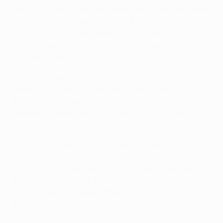
Genoa CFC, mas passou grande parte da temporada
cedido ao AC Cesena, da Serie B. Depois, entre 2008
e 2010, foi colega de Mirko Vučinić, avançado
montenegrino da Juve, na AS Roma, apesar de não
ter sido opção regular.
• O único jogador da Juventus com experiência no
futebol português é o guarda-redes suplente
Rubinho. O brasileiro foi titular do Vitória FC na
segunda metade de 2005/06 e alinhou na derrota
por 1-0 com o Benfica.
• Esta é a primeira participação da Juventus numa
meia-final desde que alcançou a final da UEFA
Champions League de 2002/03, quando perdeu nas
grandes penalidades frente ao Milan, rival da Serie A.
Não chegava às meias-finais desta competição
desde 1995, quando perdeu frente ao Parma FC na
final.