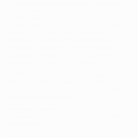
• A Juve não perdeu ainda nos seis jogos europeus
em casa desta temporada (três vitórias e três
empates), mas apenas não sofreu golos numa
ocasião. A derrota em Lisboa foi a primeira da Juve
na presente campanha da prova e apenas a
segunda em 17 jogos na UEFA Europa League,
terminando a série de 12 sem perder desde os
oitavos-de-final da época 2009/10, quando saiu
derrotada por 4-1 da casa do Fulham FC.
• O Benfica venceu os últimos quatro jogos europeus
fora. Tem também o recorde de mais vitórias na
UEFA Europa League (25), mais golos (68) e mais
jogos nas rondas a eliminar (30).
Factos das equipas
• Leonardo Bonucci faz 27 anos no dia da partida
contra o Benfica.
• Tévez realizará o jogo 50 nas competições de