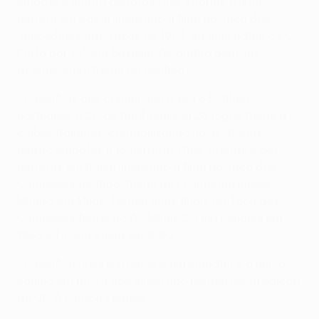
empate e quatro derrotas (três vitórias e uma
derrota em casa), incluindo a final da Taça dos
Vencedores das Taças de 1984, na qual bateu o FC
Porto por 2-1, em Basileia. As quatro derrotas
aconteceram frente ao Benfica.
• O Benfica, que conquistou o seu 33º título
português a 20 de Abril, realizou 28 jogos frente a
clubes italianos, contabilizando nove vitórias,
quatro empates e 15 derrotas (três vitórias e dez
derrotas em Itália), incluindo a final da Taça dos
Campeões de 1965, frente ao FC Internazionale
Milano, em Milão. Perdeu duas finais da Taça dos
Campeões frente ao AC Milan: 2-1 em Londres em
1963 e 1-0 em Viena em 1990.
• O Benfica (seis e vitórias e um empate) é a única
equipa em prova que ainda não perdeu nesta edição
da UEFA Europa League.