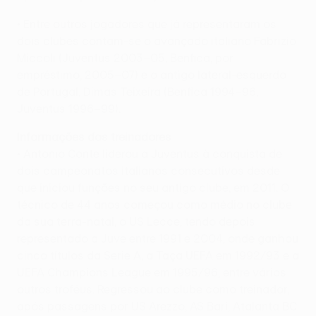
• Entre outros jogadores que já representaram os
dois clubes contam-se o avançado italiano Fabrizio
Miccoli (Juventus 2003–05, Benfica, por
empréstimo, 2005–07) e o antigo lateral-esquerdo
de Portugal, Dimas Teixeira (Benfica 1994–96,
Juventus 1996–99).
Informações dos treinadores
• Antonio Conte liderou a Juventus à conquista de
dois campeonatos italianos consecutivos desde
que iniciou funções no seu antigo clube, em 2011. O
técnico de 44 anos começou como médio no clube
da sua terra-natal, o US Lecce, tendo depois
representado a Juve entre 1991 e 2004, onde ganhou
cinco títulos da Serie A, a Taça UEFA em 1992/93 e a
UEFA Champions League em 1995/96, entre vários
outros troféus. Regressou ao clube como treinador,
após passagens por US Arezzo, AS Bari, Atalanta BC