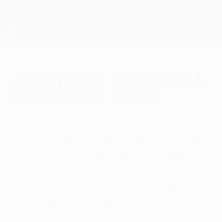
Saltar
para
o
App oficial da UEFA Europa League
Obtenha
conteúdo
Resultados em directo e estatísticas
principal
UEFA Europa League
Juventus e Benfica na
decisão em Turim
sexta-feira, 25 de abril de 2014
A Juventus defronta o Benfica depois de
ter perdido por 2-1 a primeira mão em
Lisboa, com a formação portuguesa
determinada em fazer melhor do que na
época passada, em que foi finalista
vencida.