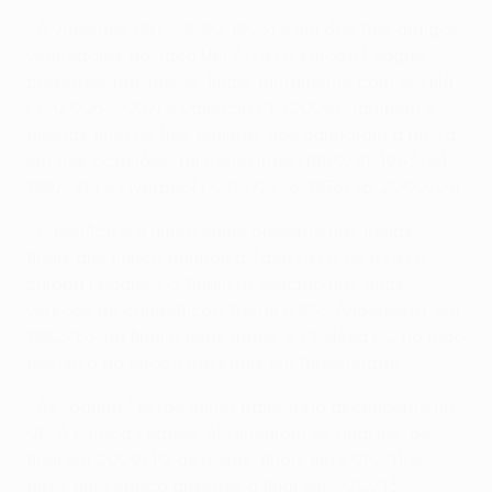
• A Juventus (1977, 1990, 1993) é um dos três antigos
vencedores da Taça UEFA/UEFA Europa League
presentes nas meias-finais, juntamente com Sevilla
FC (2006, 2007) e Valencia CF (2004). Também é
apenas uma de três equipas que ganharam a prova
em três ocasiões, tal como Inter (1990/91, 1993/94,
1997/98) e Liverpool FC (1972/73, 1975/76, 2000/01).
• O Benfica é o único clube presente nas meias-
finais que nunca ganhou a Taça UEFA ou a UEFA
Europa League. Foi finalista vencido nas duas
versões da competição, frente a RSC Anderlecht, em
1982/83, na final a duas mãos, e Chelsea FC, no jogo
decisivo da época passada, em Amesterdão.
• As "águias" estão numa trajectória ascendente na
UEFA Europa League. Alcançaram os quartos-de-
final em 2009/10, as meias-finais em 2010/11, e
após uma época ausente, a final em 2012/13.