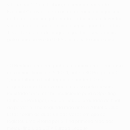
vitória por 2-1 em Lisboa, na semana passada.
Ezequiel Garay colocou os campeões portugueses
na frente, com um golo madrugador, mas a Juventus
viu premiado o seu domínio a seguir quando Carlos
Tévez fez o empate, naquele que foi o seu primeiro
golo numa prova da UEFA em mais de cinco anos.
• O Benfica também ganhou a primeira mão em casa
nas meias-finais de 2010/11, ante o SC Braga, por 2-
1, mas falhou a final depois de perder 1-0 na
segunda mão. Uma vitória em casa pelo mesmo
resultado foi também insuficiente para o Sporting
Clube de Portugal, rival de Lisboa, afastado da final
ao perder 3-1 na segunda mão ante o Athletic Club.
Estas foram as duas únicas vezes em que se
registou uma vitória por 2-1 na primeira mão das
meias-finais da UEFA Europa League.