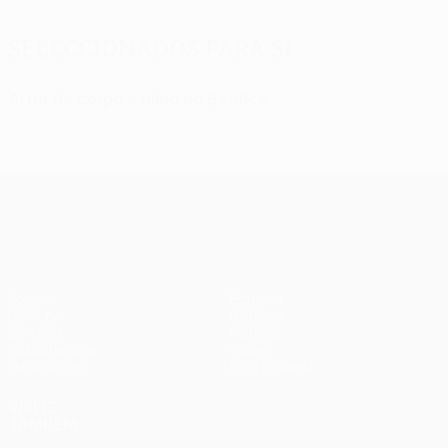
Seleccionados para si
Artur de corpo e alma no Benfica
UEFA Europa League
Jogos
Equipas
UEFA.tv
Notícias
Sorteios
História
Passatempos
Sobre
Estatísticas
Loja (clubes)
VISITE
TAMBÉM