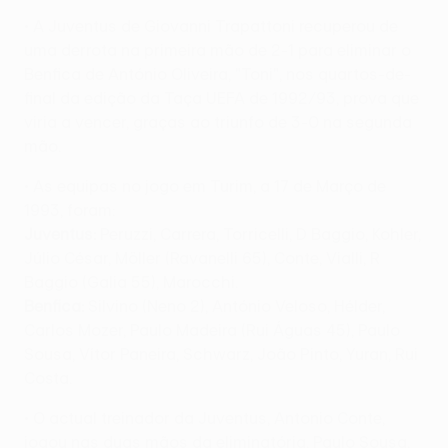
• A Juventus de Giovanni Trapattoni recuperou de
uma derrota na primeira mão de 2-1 para eliminar o
Benfica de António Oliveira, "Toni", nos quartos-de-
final da edição da Taça UEFA de 1992/93, prova que
viria a vencer, graças ao triunfo de 3-0 na segunda
mão.
• As equipas no jogo em Turim, a 17 de Março de
1993, foram:
Juventus:
Peruzzi, Carrera, Torricelli, D Baggio, Kohler,
Júlio César, Möller (Ravanelli 65), Conte, Vialli, R
Baggio (Galia 55), Marocchi.
Benfica:
Silvino (Neno 2), António Veloso, Hélder,
Carlos Mozer, Paulo Madeira (Rui Águas 45), Paulo
Sousa, Vítor Paneira, Schwarz, João Pinto, Yuran, Rui
Costa.
• O actual treinador da Juventus, Antonio Conte,
jogou nas duas mãos da eliminatória. Paulo Sousa,