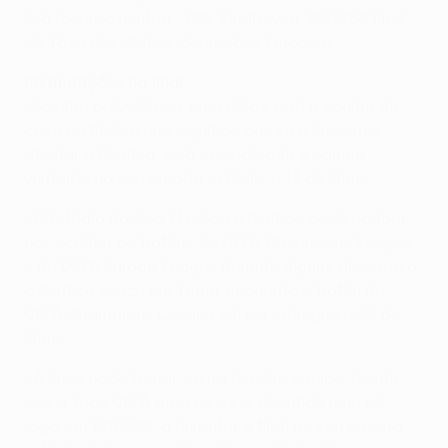
5-6 (campo neutro) - PSV Eindhoven, 1987/88 final
da Taça dos Clubes Campeões Europeus
Permutações na final
• Sevilha ou Valência, uma delas será a equipa da
casa na final, o que significa que se a Juventus
afastar o Benfica, será considerada a equipa
visitante no seu próprio estádio, a 14 de Maio.
• O Estádio do Sport Lisboa e Benfica pode acabar
por acolher os troféus da UEFA Champions League
e da UEFA Europa League durante alguns dias, caso
o Benfica vença em Turim, enquanto o troféu da
UEFA Champions League vai ser entregue a 24 de
Maio.
• A Juve pode tornar-se na terceira equipa, desde
que a Taça UEFA passou a ser decidida num só
jogo, em 1997/98, a disputar a final no seu próprio