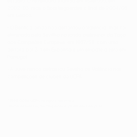
estádio. O Feyenoord triunfou em Roterdão, em
2002/03, mas o Sportingperdeu a final de 2004/05,
em Lisboa.
• O Benfica ainda não defrontou o Valência, mas foi
eliminado pelo Sevilha na ronda preliminar da Taça
dos Campeões Europeus, em 1957/58, com uma
derrota por 3-1 em Espanha e um empate a zero em
Portugal.
• A Juve nunca defrontou Sevilha ou Valência nas
competições de clubes da UEFA.
© 1998-2026 UEFA. All rights reserved.
Última actualização: terça-feira, 29 de abril de 2014