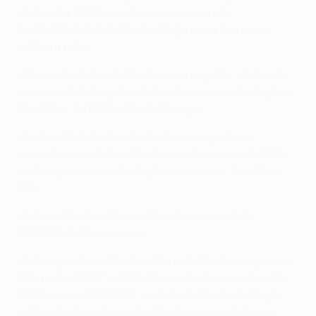
clubes da UEFA se entrar em campo em
Turim. Miralem Sulejmani atingiu essa marca na
primeira mão.
• Óscar Cardozo, do Benfica, é o jogador ainda em
prova com mais golos marcados nas competições
de clubes da UEFA: 34 em 75 jogos.
• Andrea Pirlo é, de entre todos os jogadores
presentes nas meias-finais, aquele que contabiliza
mais jogos nas competições europeias de clubes:
128.
• A Juventus é o único campeão nacional de
2012/13 ainda em prova.
• Artur, guarda-redes brasileiro do Benfica, jogou em
Itália entre 2007 e 2010. Fez parte dos quadros do
AC Siena em 2007/08, ao lado de Paolo de Ceglie,
médio da Juventus actualmente emprestado ao