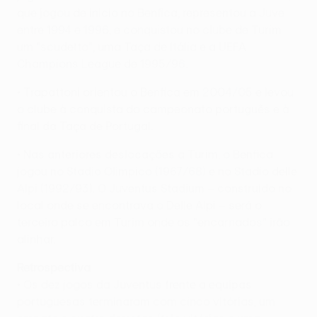
que jogou de início no Benfica, representou a Juve
entre 1994 e 1996, e conquistou no clube de Turim
um "scudetto", uma Taça de Itália e a UEFA
Champions League de 1995/96.
• Trapattoni orientou o Benfica em 2004/05 e levou
o clube à conquista do campeonato português e à
final da Taça de Portugal.
• Nas anteriores deslocações a Turim, o Benfica
jogou no Stadio Olimpico (1967/68) e no Stadio delle
Alpi (1992/93). O Juventus Stadium – construído no
local onde se encontrava o Delle Alpi – será o
terceiro palco em Turim onde os "encarnados" irão
alinhar.
Retrospectiva
• Os dez jogos da Juventus frente a equipas
portuguesas terminaram com cinco vitórias, um