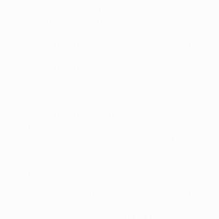
• O registo da Juventus nas seis vezes que foi
forçada a recorrer às grandes penalidades nas
provas da UEFA é de V4 D2:
2-3 (campo neutro) - AC Milan, 2002/03 final da
UEFA Champions League
4-2 (campo neutro) - AFC Ajax, 1995/96 final da
UEFA Champions League
3-1 (casa) - Real Madrid CF, 1986/87 segunda
eliminatória da Taça dos Campeões Europeus
4-2 (campo neutro) - AA Argentinos Juniors, 1985
Taça Intercontinental
1-4 (casa) - Widzew Łódź, 1980/81 segunda
eliminatória da Taça UEFA
3-0 (casa) - AFC Ajax, 1977/78 quartos-de-final da
Taça dos Clubes Campeões Europeus
• O registo do Benfica nas grandes penalidades nas
provas da UEFA é de V1 D1: 4-1 (casa) - PAOK,
1999/2000 segunda eliminatória da Taça UEFA