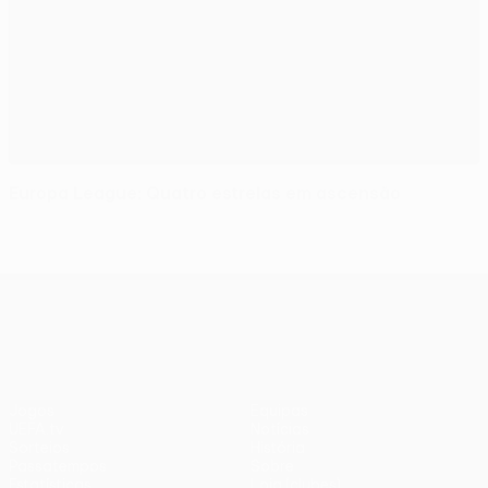
Europa League: Quatro estrelas em ascensão
UEFA Europa League
Jogos
Equipas
UEFA.tv
Notícias
Sorteios
História
Passatempos
Sobre
Estatísticas
Loja (clubes)