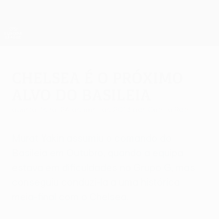
Saltar
para
o
App oficial da UEFA Europa League
Obtenha
conteúdo
Resultados em directo e estatísticas
principal
UEFA Europa League
Chelsea é o próximo
alvo do Basileia
quarta-feira, 24 de abril de 2013
por Cathia Roth
Murat Yakin assumiu o comando do
Basileia em Outubro, quando a equipa
estava em dificuldades no Grupo G, mas
conseguiu conduzi-la a uma histórica
meia-final com o Chelsea.