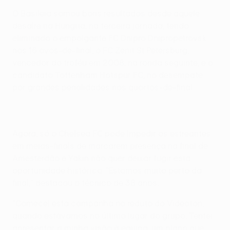
O Basileia somou bons resultados desde aquele
desaire na Hungria, na terceira jornada, tendo
eliminado o empolgante FC Dnipro Dnipropetrovsk
nos 16 avos-de-final, o FC Zenit St Petersburg,
vencedor do troféu em 2008, na ronda seguinte, e o
candidato Tottenham Hotspur FC, no desempate
por grandes penalidades nos quartos-de-final.
Agora, só o Chelsea FC pode impedir os estreantes
em meias-finais de marcarem presença na final de
Amesterdão e Yakin não quer deixar fugir esta
oportunidade histórica. "Estamos muito perto da
final," destacou o técnico de 38 anos.
"Comecei esta campanha no reduto do Videoton,
quando estávamos no último lugar do grupo. Tentei
apresentar a minha visão à equipa, um plano que