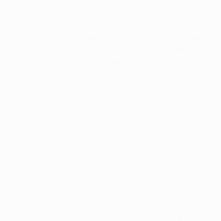
não espera menos dificuldades no Norte da Suíça.
"Temos um jogo difícil pela frente", alertou.
"Defrontámos boas equipas na UEFA Europa League,
mas se o Basileia está nas meias-finais é porque o
merece. É uma formação que trabalhou muito, joga
bem, de forma organizada, faz muita pressão e é
forte no contra-ataque."
Fernando Torres tem mostrado excelente forma nos
desafios da UEFA Europa League, com quatro golos
marcados nos últimos três jogos. O avançado
espanhol ajudou os londrinos a serem campeões
europeus na época passada e agora quer
conquistar mais uma prova da UEFA.
"Ganhámos a UEFA Champions League no ano
passado e queremos ganhar a UEFA Europa League
esta época", explicou. "Temos equipa para
conquistar este troféu. Estou cada vez melhor, e a