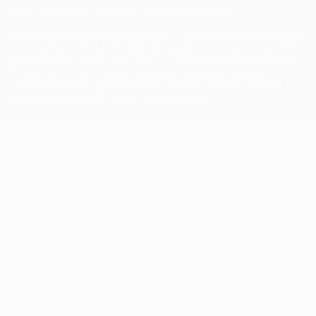
© 1998-2026 UEFA. Todos os direitos reservados
A palavra UEFA, o logótipo da UEFA e todas as marcas relativas
às competições da UEFA estão protegidas por marcas registadas
e/ou direitos de autor da UEFA. As referidas marcas registadas
não podem ser utilizadas para qualquer fim comercial. A
utilização do UEFA.com implica o seu acordo com os Termos e
Condições, e com a Política de Privacidade.