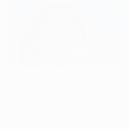
O treinador do Basileia, Murat Yakin, mostrou boa
disposição na conferência de imprensa
©AFP/Getty Images
Seis meses após ter feito a estreia na UEFA Europa
League como treinador do FC Basel 1893, numa
derrota por 2-1 frente ao Videoton FC, que deixou a
equipa em dificuldades no Grupo G, Murat Yakin
conduziu o clube suíço até uma meia-final contra os
actuais campeões europeus, estando a um passo
de concretizar o sonho de estar na final.