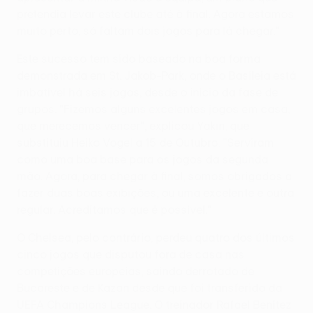
pretendia levar este clube até à final. Agora estamos
muito perto, só faltam dois jogos para lá chegar."
Este sucesso tem sido baseado na boa forma
demonstrada em St. Jakob-Park, onde o Basileia está
imbatível há seis jogos, desde o início da fase de
grupos. "Fizemos alguns excelentes jogos em casa,
que merecemos vencer", explicou Yakin, que
substituiu Heiko Vogel a 15 de Outubro. "Serviram
como uma boa base para os jogos da segunda
mão. Agora, para chegar à final, somos obrigados a
fazer duas boas exibições, ou uma excelente e outra
regular. Acreditamos que é possível."
O Chelsea, pelo contrário, perdeu quatro dos últimos
cinco jogos que disputou fora de casa nas
competições europeias, saindo derrotado de
Bucareste e de Kazan desde que foi transferido da
UEFA Champions League. O treinador Rafael Benítez