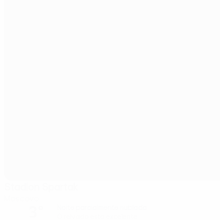
Stadion Spartak
Moscovo
3°
Noite parcialmente nublada
O relvado está excelente