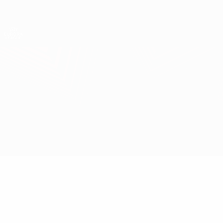
Saltar
para
o
App oficial da UEFA Europa League
Obtenha
conteúdo
Resultados em directo e estatísticas
principal
UEFA Europa League
Spartak Moskva vs Leicester
Geral
Actualizações
Informação do jogo