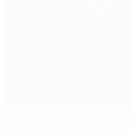
GSP
Nicósia
Árbitros