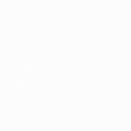
adversários
PSV
UEFA Europa League
checos
Jogos
UEFA.tv
Sorteios
Passatempos
Estatísticas
VISITE TAMBÉM
UEFA.com
Fundação UEFA
MUDAR IDIOMA
Português
English
Français
Deutsch
Русский
Español
Ital
SIGA-NOS EM