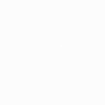
United
italiano
Equipas
Notícias
História
Sobre
Loja (clubes)
iano
Português