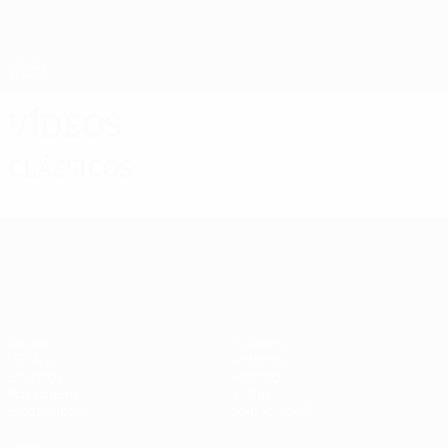
Saltar
para
o
App oficial da UEFA Europa League
Obtenha
conteúdo
Resultados em directo e estatísticas
principal
UEFA Europa League
Vídeos
Clássicos
UEFA Europa League
Jogos
Equipas
UEFA.tv
Notícias
Sorteios
História
Passatempos
Sobre
Estatísticas
Loja (clubes)