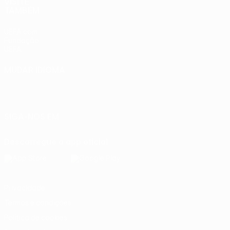
VISITE
TAMBÉM
UEFA.com
Fundação
UEFA
MUDAR IDIOMA
Português
English
Français
Deutsch
Русский
Español
Italiano
Português
SIGA-NOS EM
Descarregue a app oficial
Privacidade
Termos e condições
Política de cookies