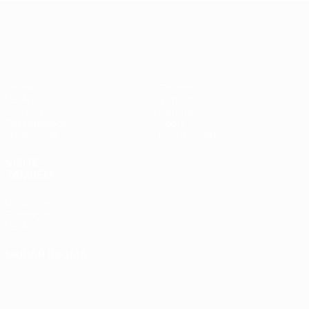
adversários
Benfica -
UEFA Europa League
checos
PSV
Jogos
Equipas
UEFA.tv
Notícias
Sorteios
História
Passatempos
Sobre
Estatísticas
Loja (clubes)
VISITE
TAMBÉM
UEFA.com
Fundação
UEFA
MUDAR IDIOMA
Português
English
Français
Deutsch
Русский
Español
Italiano
Português