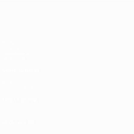
adversários
PSV
UEFA Europa League
checos
Jogos
UEFA.tv
Sorteios
Passatempos
Estatísticas
VISITE TAMBÉM
UEFA.com
Fundação UEFA
MUDAR IDIOMA
Português
English
Français
Deutsch
Русский
Español
Ital
SIGA-NOS EM