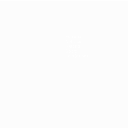
United
italiano
Equipas
Notícias
História
Sobre
Loja (clubes)
iano
Português