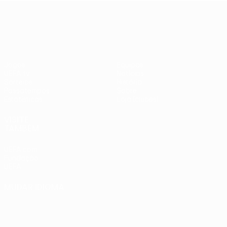
adversários
Benfica -
UEFA Europa League
checos
PSV
Jogos
Equipas
UEFA.tv
Notícias
Sorteios
História
Passatempos
Sobre
Estatísticas
Loja (clubes)
VISITE
TAMBÉM
UEFA.com
Fundação
UEFA
MUDAR IDIOMA
Português
English
Français
Deutsch
Русский
Español
Italiano
Português