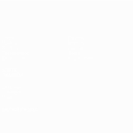
adversários
Benfica -
UEFA Europa League
checos
PSV
Jogos
Equipas
UEFA.tv
Notícias
Sorteios
História
Passatempos
Sobre
Estatísticas
Loja (clubes)
VISITE
TAMBÉM
UEFA.com
Fundação
UEFA
MUDAR IDIOMA
Português
English
Français
Deutsch
Русский
Español
Italiano
Português