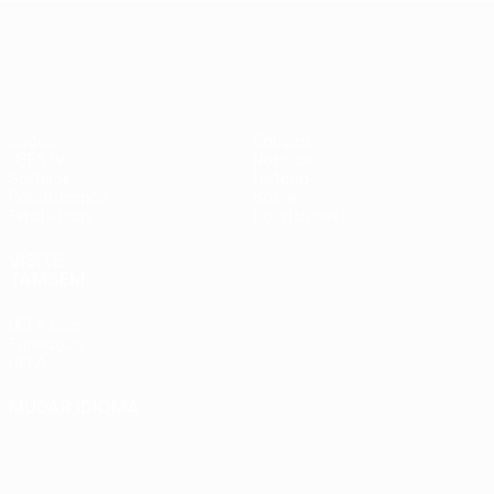
adversários
Benfica -
UEFA Europa League
checos
PSV
Jogos
Equipas
UEFA.tv
Notícias
Sorteios
História
Passatempos
Sobre
Estatísticas
Loja (clubes)
VISITE
TAMBÉM
UEFA.com
Fundação
UEFA
MUDAR IDIOMA
Português
English
Français
Deutsch
Русский
Español
Italiano
Português