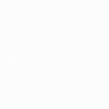
adversários
Benfica -
UEFA Europa League
checos
PSV
Jogos
Equipas
UEFA.tv
Notícias
Sorteios
História
Passatempos
Sobre
Estatísticas
Loja (clubes)
VISITE
TAMBÉM
UEFA.com
Fundação
UEFA
MUDAR IDIOMA
Português
English
Français
Deutsch
Русский
Español
Italiano
Português